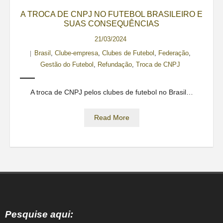
Contato
A TROCA DE CNPJ NO FUTEBOL BRASILEIRO E
SUAS CONSEQUÊNCIAS
21/03/2024
Brasil
,
Clube-empresa
,
Clubes de Futebol
,
Federação
,
Gestão do Futebol
,
Refundação
,
Troca de CNPJ
A troca de CNPJ pelos clubes de futebol no Brasil…
Read More
Pesquise aqui: