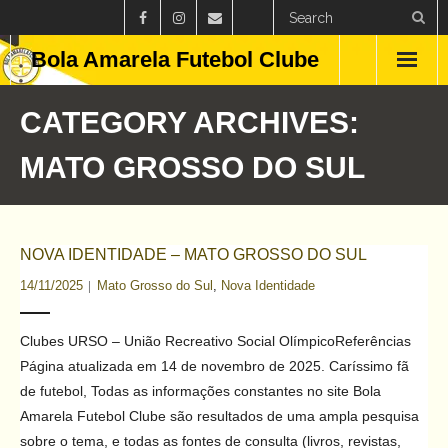
Bola Amarela Futebol Clube
Home
CATEGORY ARCHIVES:
Países
MATO GROSSO DO SUL
Estados
Clubes
NOVA IDENTIDADE – MATO GROSSO DO SUL
14/11/2025
Mato Grosso do Sul
,
Nova Identidade
Campeonatos
Feminino
Clubes URSO – União Recreativo Social OlímpicoReferências
Página atualizada em 14 de novembro de 2025. Caríssimo fã
Curiosidades
de futebol, Todas as informações constantes no site Bola
Amarela Futebol Clube são resultados de uma ampla pesquisa
Blog
sobre o tema, e todas as fontes de consulta (livros, revistas,