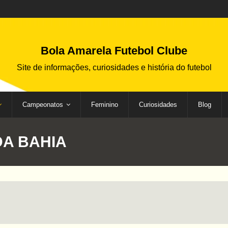
Bola Amarela Futebol Clube
Site de informações, curiosidades e história do futebol
Campeonatos
Feminino
Curiosidades
Blog
DA BAHIA