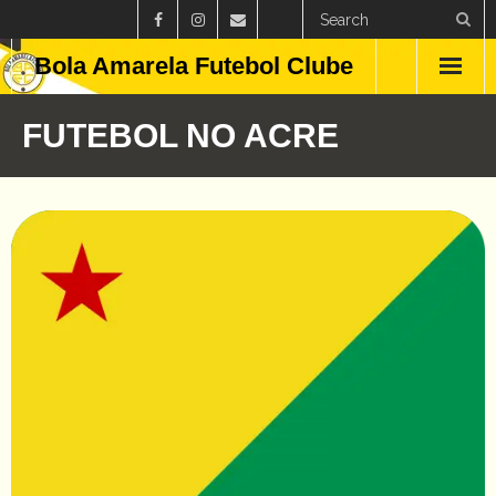
Bola Amarela Futebol Clube
Home
FUTEBOL NO ACRE
Países
Estados
Clubes
Campeonatos
Feminino
Curiosidades
Blog