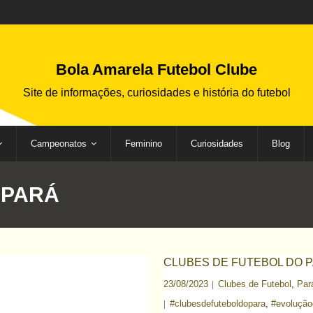
Bola Amarela Futebol Clube
Site de informações, curiosidades e história do futebol
Campeonatos
Feminino
Curiosidades
Blog
:
PARÁ
CLUBES DE FUTEBOL DO 
23/08/2023
Clubes de Futebol
,
Par
#clubesdefuteboldopara
,
#evoluçã