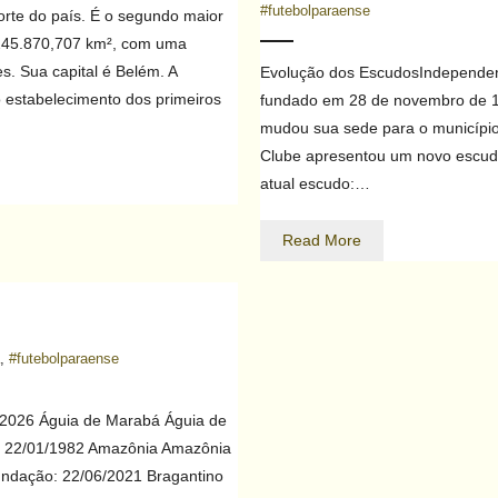
#futebolparaense
norte do país. É o segundo maior
1.245.870,707 km², com uma
. Sua capital é Belém. A
Evolução dos EscudosIndependent
o estabelecimento dos primeiros
fundado em 28 de novembro de 1
mudou sua sede para o municípi
Clube apresentou um novo escudo
atual escudo:…
Read More
,
#futebolparaense
2026 Águia de Marabá Águia de
: 22/01/1982 Amazônia Amazônia
undação: 22/06/2021 Bragantino