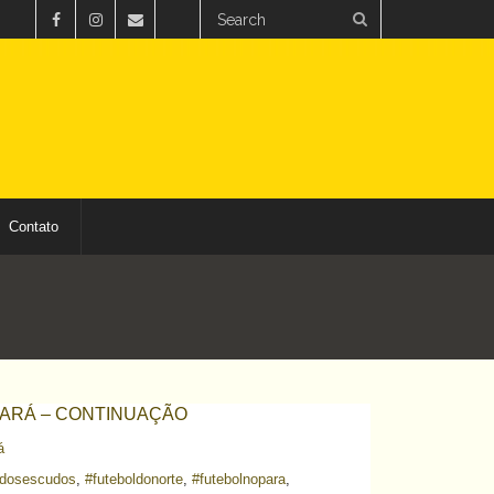
Contato
PARÁ – CONTINUAÇÃO
á
odosescudos
,
#futeboldonorte
,
#futebolnopara
,