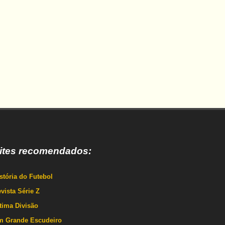
ites recomendados:
stória do Futebol
vista Série Z
tima Divisão
m Grande Escudeiro