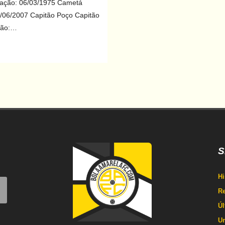
dação: 06/03/1975 Cametá
/06/2007 Capitão Poço Capitão
ção:…
S
Hi
Re
Úl
U