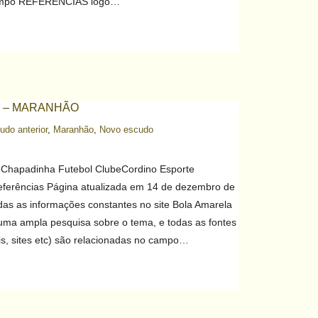
 campo REFERÊNCIAS logo…
 – MARANHÃO
udo anterior
,
Maranhão
,
Novo escudo
eChapadinha Futebol ClubeCordino Esporte
eferências Página atualizada em 14 de dezembro de
odas as informações constantes no site Bola Amarela
uma ampla pesquisa sobre o tema, e todas as fontes
nais, sites etc) são relacionadas no campo…