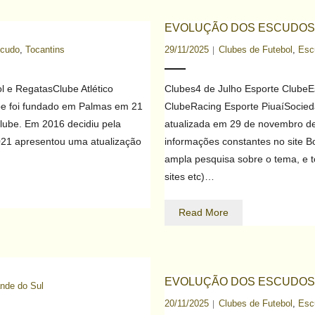
EVOLUÇÃO DOS ESCUDOS 
scudo
,
Tocantins
29/11/2025
Clubes de Futebol
,
Escu
l e RegatasClube Atlético
Clubes4 de Julho Esporte Clube
ube foi fundado em Palmas em 21
ClubeRacing Esporte PiuaíSocied
lube. Em 2016 decidiu pela
atualizada em 29 de novembro de 
021 apresentou uma atualização
informações constantes no site B
ampla pesquisa sobre o tema, e tod
sites etc)…
Read More
EVOLUÇÃO DOS ESCUDOS 
nde do Sul
20/11/2025
Clubes de Futebol
,
Escu