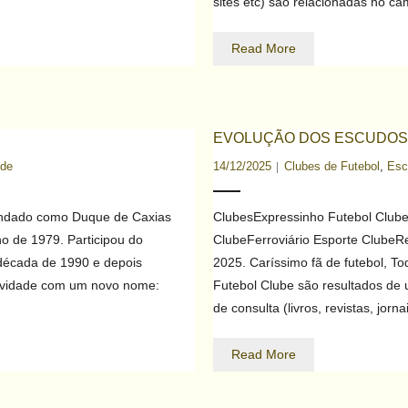
sites etc) são relacionadas no
Read More
EVOLUÇÃO DOS ESCUDOS
ade
14/12/2025
Clubes de Futebol
,
Esc
fundado como Duque de Caxias
ClubesExpressinho Futebol Club
ho de 1979. Participou do
ClubeFerroviário Esporte ClubeR
écada de 1990 e depois
2025. Caríssimo fã de futebol, T
tividade com um novo nome:
Futebol Clube são resultados de 
de consulta (livros, revistas, jor
Read More