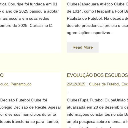
ética Coruripe foi fundada em 01
ClubesJabaquara Atlético Clube 
e o ano de 2025 passou a adotar
de 1914, como Hespanha Foot Ba
 mais escuro em suas redes
Paulista de Futebol. Na década 
zembro de 2025. Caríssimo fã
decreto presidencial proibiu o 
agremiações esportivas…
Read More
CO
EVOLUÇÃO DOS ESCUDOS 
scudo
,
Pernambuco
26/12/2025
Clubes de Futebol
,
Esc
Decisão Futebol Clube foi
ClubesTupã Futebol ClubeUnião 
olégio Decisão de Recife. Apesar
atualizada em 28 de dezembro de 
or diversos municípios durante
informações constantes no site B
epois transferiu-se para Itambé,
ampla pesquisa sobre o tema, e tod