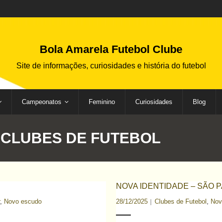
Bola Amarela Futebol Clube
Site de informações, curiosidades e história do futebol
Campeonatos
Feminino
Curiosidades
Blog
:
CLUBES DE FUTEBOL
NOVA IDENTIDADE – SÃO 
,
Novo escudo
28/12/2025
Clubes de Futebol
,
Nov