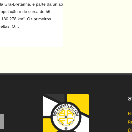
 da Grã-Bretanha, e parte da união
 população é de cerca de 56
de 130.278 km². Os primeiros
celtas. O…
S
Hi
Re
Úl