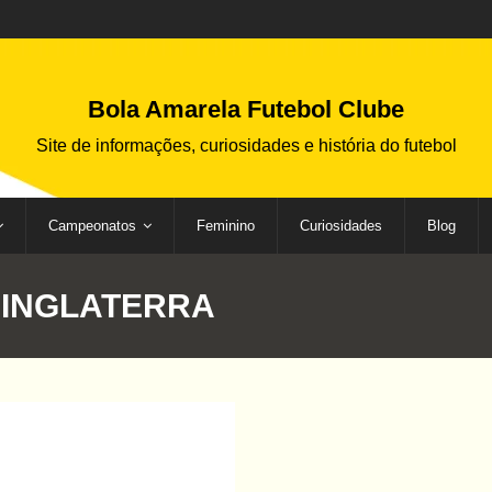
Bola Amarela Futebol Clube
Site de informações, curiosidades e história do futebol
Campeonatos
Feminino
Curiosidades
Blog
:
INGLATERRA