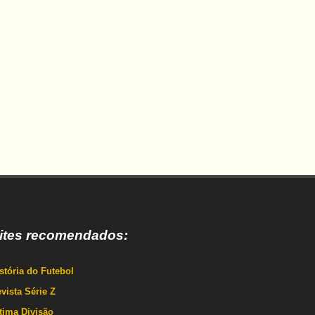
ites recomendados:
stória do Futebol
vista Série Z
tima Divisão