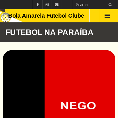
Bola Amarela Futebol Clube
Home
FUTEBOL NA PARAÍBA
Países
Estados
Clubes
Campeonatos
Feminino
Curiosidades
Blog