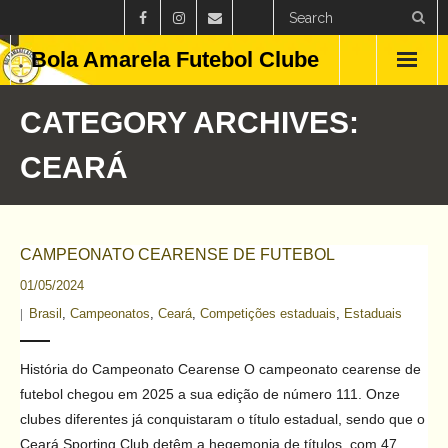
Bola Amarela Futebol Clube
Home
CATEGORY ARCHIVES:
Países
CEARÁ
Estados
Clubes
CAMPEONATO CEARENSE DE FUTEBOL
01/05/2024
Campeonatos
Brasil
,
Campeonatos
,
Ceará
,
Competições estaduais
,
Estaduais
Feminino
História do Campeonato Cearense O campeonato cearense de
Curiosidades
futebol chegou em 2025 a sua edição de número 111. Onze
clubes diferentes já conquistaram o título estadual, sendo que o
Blog
Ceará Sporting Club detêm a hegemonia de títulos, com 47