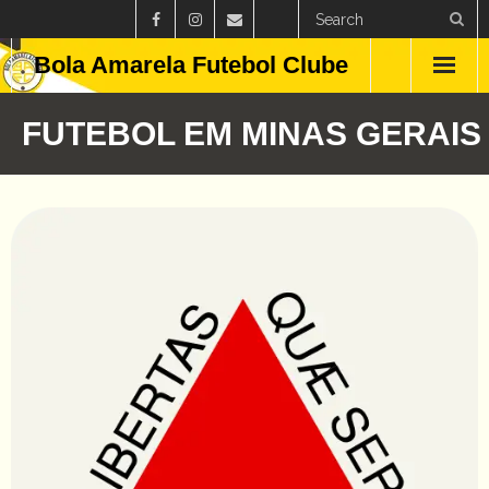
Bola Amarela Futebol Clube
Home
FUTEBOL EM MINAS GERAIS
Países
Estados
Clubes
Campeonatos
Feminino
Curiosidades
Blog