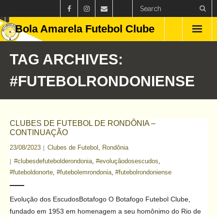
Bola Amarela Futebol Clube
Home
TAG ARCHIVES:
Países
#FUTEBOLRONDONIENSE
Estados
Clubes
CLUBES DE FUTEBOL DE RONDÔNIA –
CONTINUAÇÃO
Campeonatos
23/08/2023
Clubes de Futebol
,
Rondônia
#clubesdefutebolderondonia
,
#evoluçãodosescudos
,
Feminino
#futeboldonorte
,
#futebolemrondonia
,
#futebolrondoniense
Curiosidades
Evolução dos EscudosBotafogo O Botafogo Futebol Clube,
Blog
fundado em 1953 em homenagem a seu homônimo do Rio de