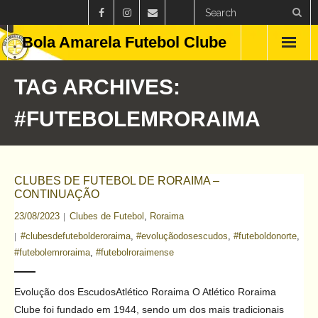
Bola Amarela Futebol Clube
Home
TAG ARCHIVES:
Países
#FUTEBOLEMRORAIMA
Estados
Clubes
CLUBES DE FUTEBOL DE RORAIMA –
CONTINUAÇÃO
Campeonatos
23/08/2023
Clubes de Futebol
,
Roraima
#clubesdefutebolderoraima
,
#evoluçãodosescudos
,
#futeboldonorte
,
Feminino
#futebolemroraima
,
#futebolroraimense
Curiosidades
Evolução dos EscudosAtlético Roraima O Atlético Roraima
Blog
Clube foi fundado em 1944, sendo um dos mais tradicionais