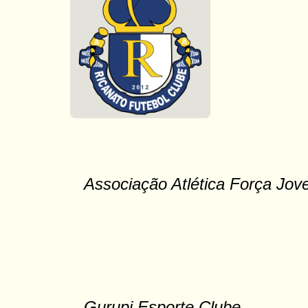
Associação Atlética Força Jov
Gurupi Esporte Clube