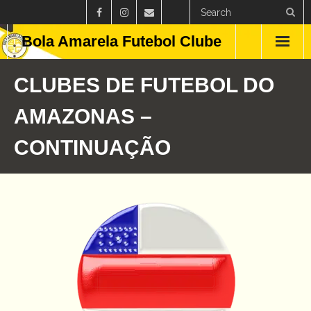
Bola Amarela Futebol Clube
Home
CLUBES DE FUTEBOL DO
Países
AMAZONAS –
Estados
CONTINUAÇÃO
Clubes
Campeonatos
Feminino
Curiosidades
Blog